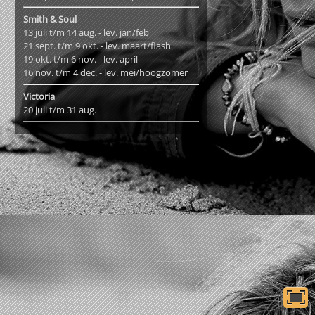
Smith & Soul
13 juli t/m 14 aug. - lev. jan/feb
21 sept. t/m 9 okt. - lev. maart/flash
19 okt. t/m 6 nov. - lev. april
16 nov. t/m 4 dec. - lev. mei/hoogzomer
Victoria
20 juli t/m 31 aug.